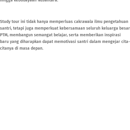
hingga kebudayaan Nusantara.
Study tour ini tidak hanya memperluas cakrawala ilmu pengetahuan
santri, tetapi juga memperkuat kebersamaan seluruh keluarga besar
PTM, membangun semangat belajar, serta memberikan inspirasi
baru yang diharapkan dapat memotivasi santri dalam mengejar cita-
citanya di masa depan.
PESANTREN TEKNOLOGI MAJAPAHIT
Dusun Kanigoro, Desa Bleberan, Kecamatan Jatirejo
Kabupaten Mojokerto