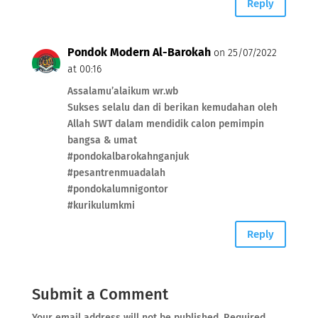
Reply
Pondok Modern Al-Barokah
on 25/07/2022
at 00:16
Assalamu’alaikum wr.wb
Sukses selalu dan di berikan kemudahan oleh
Allah SWT dalam mendidik calon pemimpin
bangsa & umat
#pondokalbarokahnganjuk
#pesantrenmuadalah
#pondokalumnigontor
#kurikulumkmi
Reply
Submit a Comment
Your email address will not be published.
Required