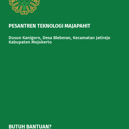
PESANTREN TEKNOLOGI MAJAPAHIT
Dusun Kanigoro, Desa Bleberan, Kecamatan Jatirejo
Kabupaten Mojokerto
BUTUH BANTUAN?