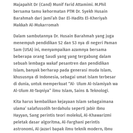
Majapahit Dr (Cand) Munif Farid Attamimi. M.Phil
bersama tamu kehormatan PTM Dr. Syekh Husain
Barahmah dari Jami’ah Dar El-Hadits El-Kheriyah
Makkah Al-Mukarromah
Dalam sambutannya Dr. Husain Barahmah yang juga
menempuh pendidikan S2 dan S3 nya di negeri Paman
Sam (USA) ini, menyampaikan azamnya bersama
beberapa orang Saudi yang yang tergabung dalam
sebuah lembaga wakaf pesantren dan pendidikan
Islam, banyak berharap pada generasi muda Islam,
khususnya di Indonesia, sebagai umat Islam terbesar
di dunia, untuk memperkuat “Al- Ulum Al-Islamiyah wa
Al-Ulum At-Taqniya” ilmu Islam, Sains & Teknologi.
Kita harus kembalikan kejayaan Islam sebagaimana
ulama’ salafussolih terdahulu seperti Jabir Ibnu
Hayyan, Sang perintis teori molekul, Al-Khawarizmi
peletak dasar algoritma, Al-Farghani perintis
astronomi, Al-Jazari bapak ilmu teknik modern, Ibnu