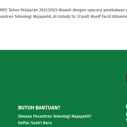
 (PAT) Tahun Pelajaran 2022/2023 diawali dengan upacara pembukaan 
ntren Teknologi Majapahit, Al-Ustadz Dr. (Cand) Munif Farid Attamim
BUTUH BANTUAN?
Dimana Pesantren Teknologi Majapahit?
Daftar Santri Baru