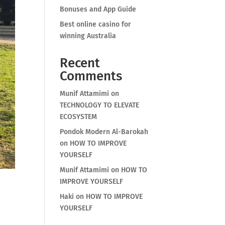
Bonuses and App Guide
Best online casino for
winning Australia
Recent
Comments
Munif Attamimi
on
TECHNOLOGY TO ELEVATE
ECOSYSTEM
Pondok Modern Al-Barokah
on
HOW TO IMPROVE
YOURSELF
Munif Attamimi
on
HOW TO
IMPROVE YOURSELF
Haki
on
HOW TO IMPROVE
YOURSELF