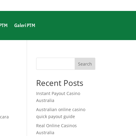
 PTM
Galeri PTM
Search
Recent Posts
Instant Payout Casino
Australia
Australian online casino
quick payout guide
 cara
Real Online Casinos
Australia