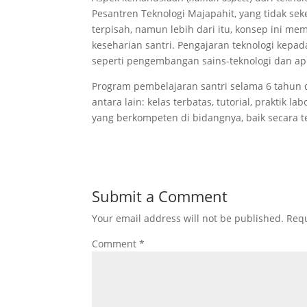
Pesantren Teknologi Majapahit, yang tidak sek
terpisah, namun lebih dari itu, konsep ini m
keseharian santri. Pengajaran teknologi kepad
seperti pengembangan sains-teknologi dan ap
Program pembelajaran santri selama 6 tahun 
antara lain: kelas terbatas, tutorial, praktik 
yang berkompeten di bidangnya, baik secara te
Submit a Comment
Your email address will not be published.
Requ
Comment
*