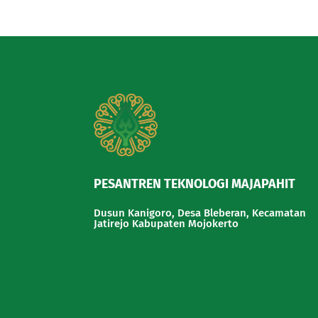
PESANTREN TEKNOLOGI MAJAPAHIT
Dusun Kanigoro, Desa Bleberan, Kecamatan
Jatirejo Kabupaten Mojokerto