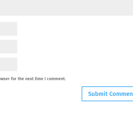
owser for the next time I comment.