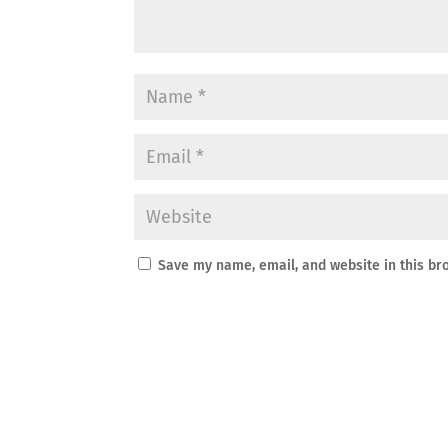
Save my name, email, and website in this br