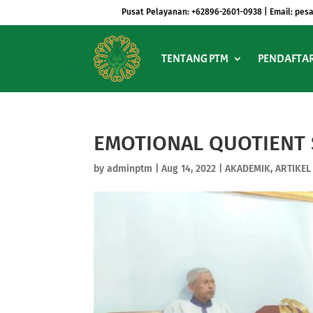
Pusat Pelayanan: +62896-2601-0938 | Email: pe
TENTANG PTM
PENDAFTA
EMOTIONAL QUOTIENT 
by
adminptm
|
Aug 14, 2022
|
AKADEMIK
,
ARTIKEL