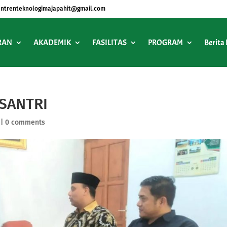
santrenteknologimajapahit@gmail.com
RAN
AKADEMIK
FASILITAS
PROGRAM
Berita
SANTRI
|
0 comments