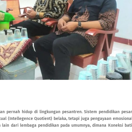
dan pernah hidup di lingkungan pesantren. Sistem pendidikan pesa
ual (Intellegence Quotient) belaka, tetapi juga pengayaan emosiona
 lain dari lembaga pendidikan pada umumnya, dimana Koneksi bati