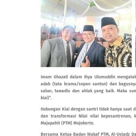
Imam Ghazali dalam Ihya Ulumuddin mengataka
adab (tata krama/sopan santun) dan bagusnya
sabar, tawadlu dan ahlak yang baik. Maka su
kiai)”.
Hubungan Kiai dengan santri tidak hanya saat d
dan transformasi Nilai nilai kepesantrenan,
Majapahit (PTM) Mojokerto.
Bersama Ketua Badan Wakaf PTM, Al-Ustadz Da