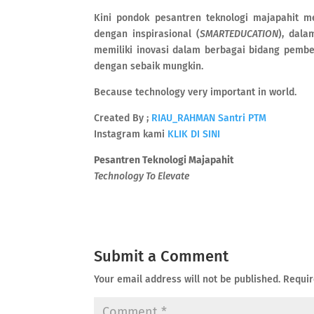
Kini pondok pesantren teknologi majapahit 
dengan inspirasional (
SMARTEDUCATION
), dala
memiliki inovasi dalam berbagai bidang pembe
dengan sebaik mungkin.
Because technology very important in world.
Created By ;
RIAU_RAHMAN Santri PTM
Instagram kami
KLIK DI SINI
Pesantren Teknologi Majapahit
Technology To Elevate
Submit a Comment
Your email address will not be published.
Requir