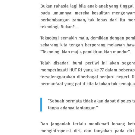
Bukan rahasia lagi bila anak-anak yang tingg
pada umumnya.
mereka kesulitan mengenyam
perkembangan zaman, tak lepas dari itu me
teknologi, Bukan?…
Teknologi semakin maju, demikian dengan pemik
sekarang kita tengah berperang melawan hawa 
”Teknologi kian maju, pemikiran kian mundur”.
Telah disadari bumi pertiwi ini akan seg
memperingati HUT RI yang ke 77 dalam bebera
terselenggarakan diberbagai penjuru negeri. D
bermanfaat yang patut kita lakukan tuk kemajua
”Sebuah permata tidak akan dapat dipoles 
tanpa adanya tantangan.”
Dan janganlah terlalu menikmati lobang k
mengintropeksi diri, dan tanyakan pada dir