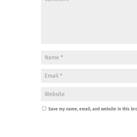
Save my name, email, and website in this br