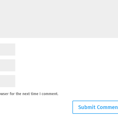
owser for the next time I comment.