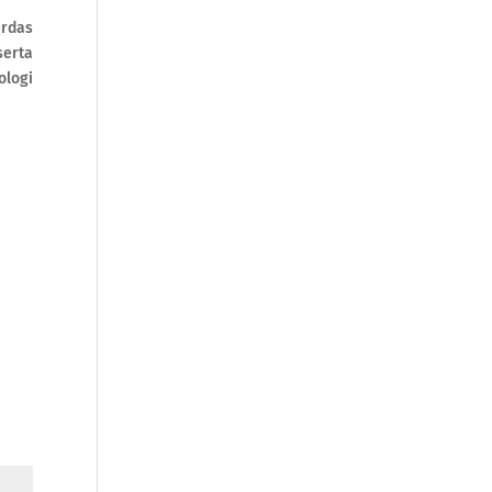
erdas
serta
ologi