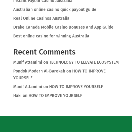
Instant Payout Casino Australia
Australian online casino quick payout guide
Real Online Casinos Australia
Drake Canada Mobile Casino Bonuses and App Guide
Best online casino for winning Australia
Recent Comments
Munif Attamimi
on
TECHNOLOGY TO ELEVATE ECOSYSTEM
Pondok Modern Al-Barokah
on
HOW TO IMPROVE
YOURSELF
Munif Attamimi
on
HOW TO IMPROVE YOURSELF
Haki
on
HOW TO IMPROVE YOURSELF