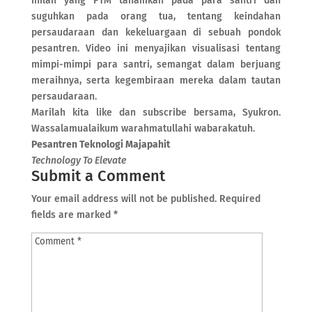
Inilah yang PTM tanamkan pada para santri dan
suguhkan pada orang tua, tentang keindahan
persaudaraan dan kekeluargaan di sebuah pondok
pesantren. Video ini menyajikan visualisasi tentang
mimpi-mimpi para santri, semangat dalam berjuang
meraihnya, serta kegembiraan mereka dalam tautan
persaudaraan.
Marilah kita like dan subscribe bersama, Syukron.
Wassalamualaikum warahmatullahi wabarakatuh.
Pesantren Teknologi Majapahit
Technology To Elevate
Submit a Comment
Your email address will not be published.
Required
fields are marked
*