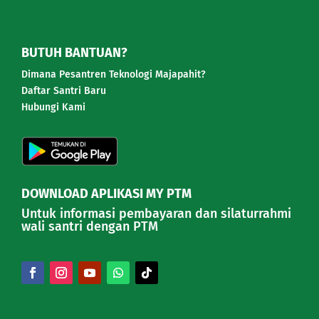
BUTUH BANTUAN?
Dimana Pesantren Teknologi Majapahit?
Daftar Santri Baru
Hubungi Kami
DOWNLOAD APLIKASI MY PTM
Untuk informasi pembayaran dan silaturrahmi
wali santri dengan PTM