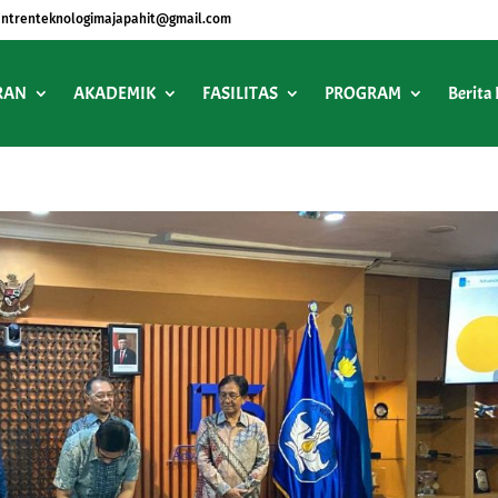
santrenteknologimajapahit@gmail.com
RAN
AKADEMIK
FASILITAS
PROGRAM
Berita