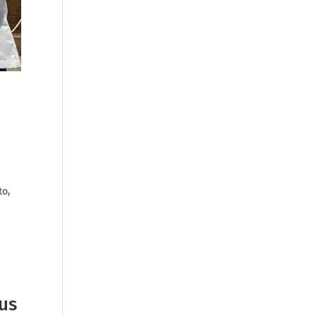
to,
us