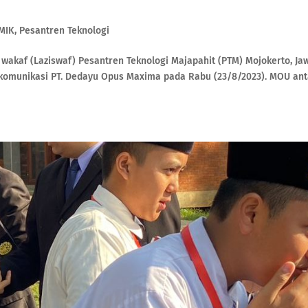
MIK
,
Pesantren Teknologi
akaf (Laziswaf) Pesantren Teknologi Majapahit (PTM) Mojokerto, Ja
komunikasi PT. Dedayu Opus Maxima pada Rabu (23/8/2023). MOU an