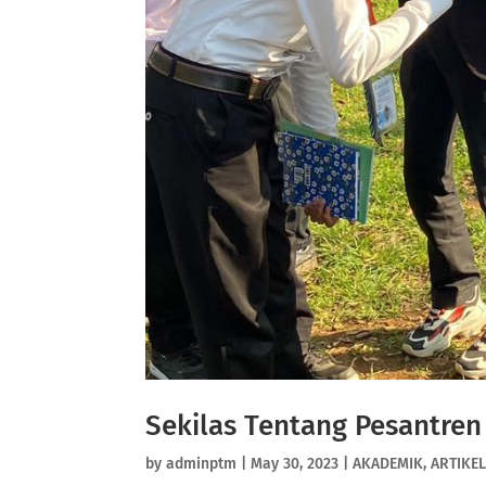
Sekilas Tentang Pesantren
by
adminptm
|
May 30, 2023
|
AKADEMIK
,
ARTIKE