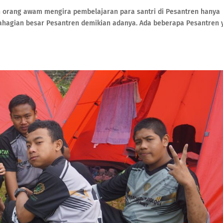
an orang awam mengira pembelajaran para santri di Pesantren hanya
ahagian besar Pesantren demikian adanya. Ada beberapa Pesantren 