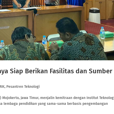
aya Siap Berikan Fasilitas dan Sumber
MIK
,
Pesantren Teknologi
 Mojokerto, Jawa Timur, menjalin kemitraan dengan Institut Teknolog
dua lembaga pendidikan yang sama-sama berbasis pengembangan