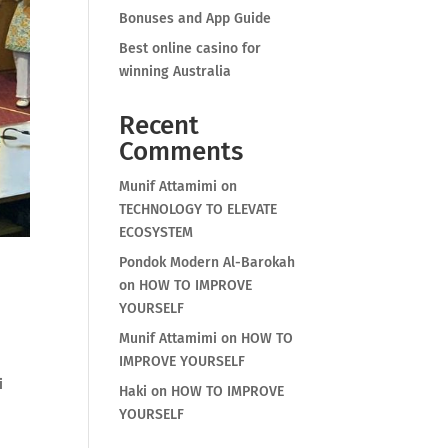
Bonuses and App Guide
Best online casino for
winning Australia
Recent
Comments
Munif Attamimi
on
TECHNOLOGY TO ELEVATE
ECOSYSTEM
Pondok Modern Al-Barokah
on
HOW TO IMPROVE
YOURSELF
Munif Attamimi
on
HOW TO
IMPROVE YOURSELF
i
Haki
on
HOW TO IMPROVE
YOURSELF