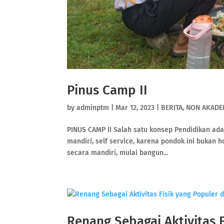
Pinus Camp II
by
adminptm
|
Mar 12, 2023
|
BERITA
,
NON AKADE
PINUS CAMP II Salah satu konsep Pendidikan ada
mandiri, self service, karena pondok ini bukan 
secara mandiri, mulai bangun...
Renang Sebagai Aktivitas F