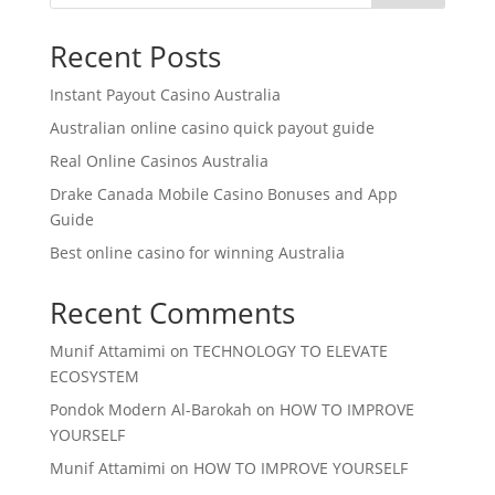
Recent Posts
Instant Payout Casino Australia
Australian online casino quick payout guide
Real Online Casinos Australia
Drake Canada Mobile Casino Bonuses and App
Guide
Best online casino for winning Australia
Recent Comments
Munif Attamimi
on
TECHNOLOGY TO ELEVATE
ECOSYSTEM
Pondok Modern Al-Barokah
on
HOW TO IMPROVE
YOURSELF
Munif Attamimi
on
HOW TO IMPROVE YOURSELF