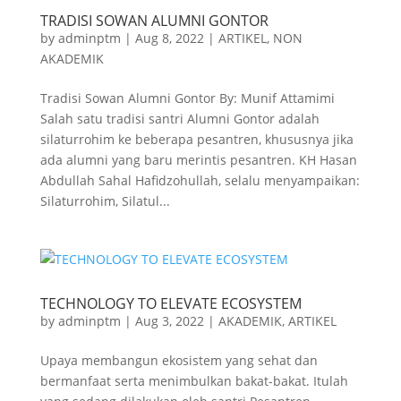
TRADISI SOWAN ALUMNI GONTOR
by
adminptm
|
Aug 8, 2022
|
ARTIKEL
,
NON
AKADEMIK
Tradisi Sowan Alumni Gontor By: Munif Attamimi
Salah satu tradisi santri Alumni Gontor adalah
silaturrohim ke beberapa pesantren, khususnya jika
ada alumni yang baru merintis pesantren. KH Hasan
Abdullah Sahal Hafidzohullah, selalu menyampaikan:
Silaturrohim, Silatul...
TECHNOLOGY TO ELEVATE ECOSYSTEM
by
adminptm
|
Aug 3, 2022
|
AKADEMIK
,
ARTIKEL
Upaya membangun ekosistem yang sehat dan
bermanfaat serta menimbulkan bakat-bakat. Itulah