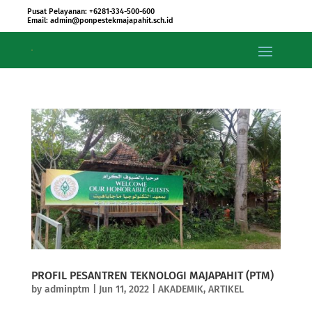
Pusat Pelayanan: +6281-334-500-600
Email: admin@ponpestekmajapahit.sch.id
PROFIL PESANTREN TEKNOLOGI MAJAPAHIT (PTM)
by
adminptm
|
Jun 11, 2022
|
AKADEMIK
,
ARTIKEL