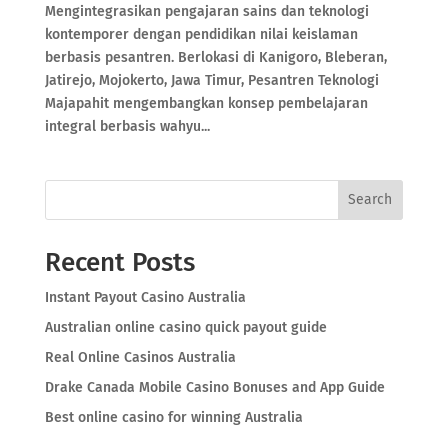
Mengintegrasikan pengajaran sains dan teknologi
kontemporer dengan pendidikan nilai keislaman
berbasis pesantren. Berlokasi di Kanigoro, Bleberan,
Jatirejo, Mojokerto, Jawa Timur, Pesantren Teknologi
Majapahit mengembangkan konsep pembelajaran
integral berbasis wahyu...
Search
Recent Posts
Instant Payout Casino Australia
Australian online casino quick payout guide
Real Online Casinos Australia
Drake Canada Mobile Casino Bonuses and App Guide
Best online casino for winning Australia