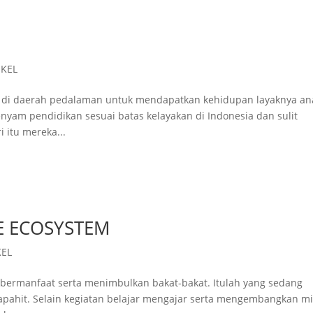
IKEL
gal di daerah pedalaman untuk mendapatkan kehidupan layaknya an
am pendidikan sesuai batas kelayakan di Indonesia dan sulit
 itu mereka...
E ECOSYSTEM
KEL
ermanfaat serta menimbulkan bakat-bakat. Itulah yang sedang
japahit. Selain kegiatan belajar mengajar serta mengembangkan m