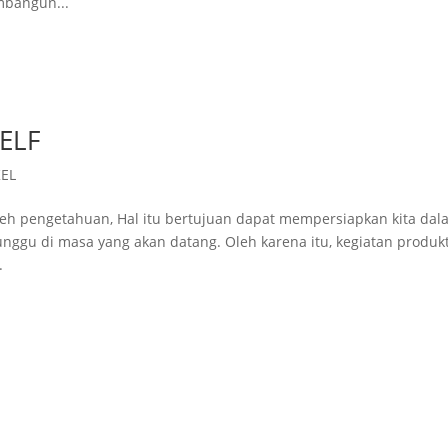
mbangun...
ELF
KEL
leh pengetahuan, Hal itu bertujuan dapat mempersiapkan kita da
ggu di masa yang akan datang. Oleh karena itu, kegiatan produkt
.