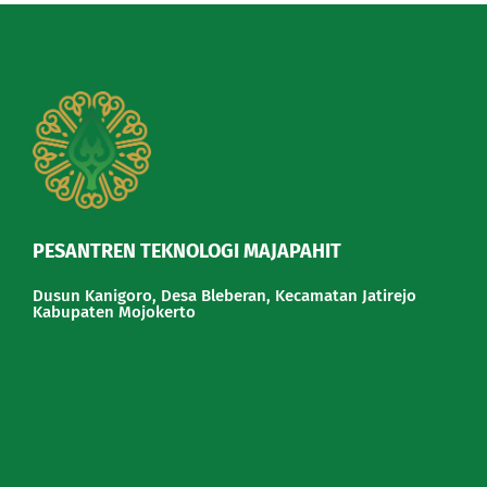
PESANTREN TEKNOLOGI MAJAPAHIT
Dusun Kanigoro, Desa Bleberan, Kecamatan Jatirejo
Kabupaten Mojokerto