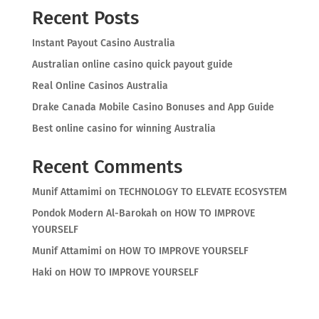
Recent Posts
Instant Payout Casino Australia
Australian online casino quick payout guide
Real Online Casinos Australia
Drake Canada Mobile Casino Bonuses and App Guide
Best online casino for winning Australia
Recent Comments
Munif Attamimi
on
TECHNOLOGY TO ELEVATE ECOSYSTEM
Pondok Modern Al-Barokah
on
HOW TO IMPROVE
YOURSELF
Munif Attamimi
on
HOW TO IMPROVE YOURSELF
Haki
on
HOW TO IMPROVE YOURSELF