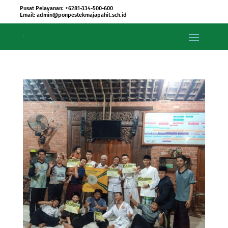
Pusat Pelayanan: +6281-334-500-600
Email: admin@ponpestekmajapahit.sch.id