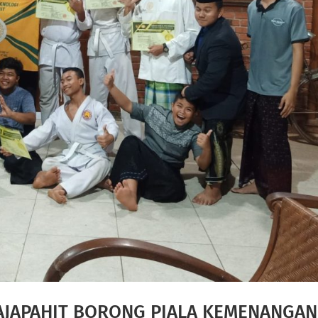
AJAPAHIT BORONG PIALA KEMENANGAN