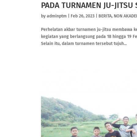
PADA TURNAMEN JU-JITSU
by
adminptm
|
Feb 26, 2023
|
BERITA
,
NON AKADE
Perhelatan akbar turnamen ju-jitsu membawa kes
kegiatan yang berlangsung pada 18 hingga 19 F
Selain itu, dalam turnamen tersebut tujuh...