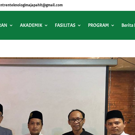
santrenteknologimajapahit@gmail.com
RAN
AKADEMIK
FASILITAS
PROGRAM
Berita