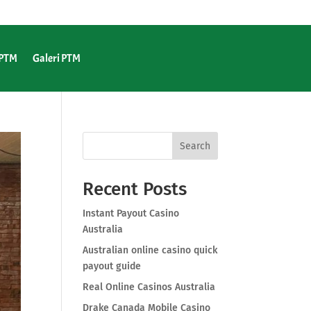
 PTM
Galeri PTM
Search
Recent Posts
Instant Payout Casino
Australia
Australian online casino quick
payout guide
Real Online Casinos Australia
Drake Canada Mobile Casino