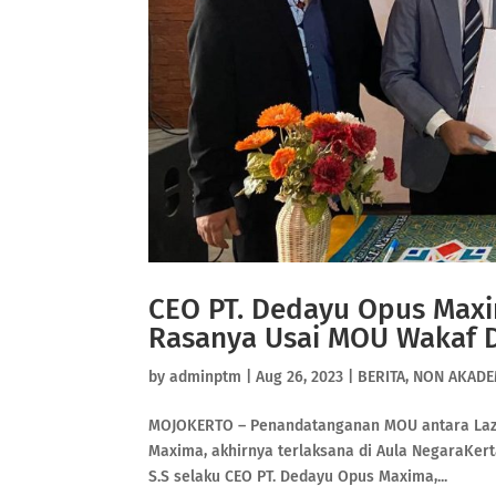
CEO PT. Dedayu Opus Maxi
Rasanya Usai MOU Wakaf D
by
adminptm
|
Aug 26, 2023
|
BERITA
,
NON AKADE
MOJOKERTO – Penandatanganan MOU antara Lazis
Maxima, akhirnya terlaksana di Aula NegaraKer
S.S selaku CEO PT. Dedayu Opus Maxima,...