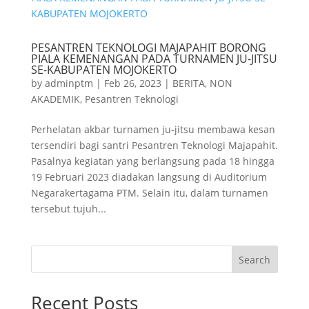
PESANTREN TEKNOLOGI MAJAPAHIT BORONG
PIALA KEMENANGAN PADA TURNAMEN JU-JITSU
SE-KABUPATEN MOJOKERTO
by
adminptm
|
Feb 26, 2023
|
BERITA
,
NON
AKADEMIK
,
Pesantren Teknologi
Perhelatan akbar turnamen ju-jitsu membawa kesan
tersendiri bagi santri Pesantren Teknologi Majapahit.
Pasalnya kegiatan yang berlangsung pada 18 hingga
19 Februari 2023 diadakan langsung di Auditorium
Negarakertagama PTM. Selain itu, dalam turnamen
tersebut tujuh...
Search
Recent Posts