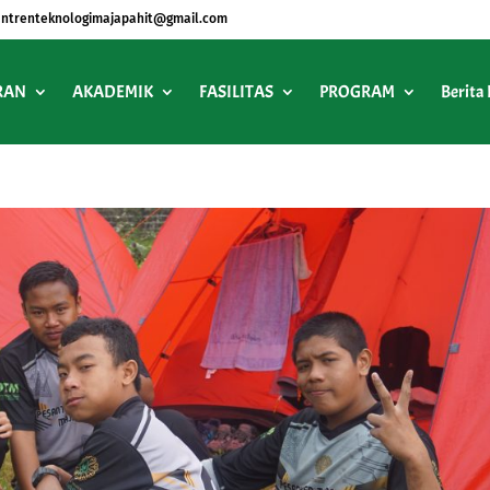
santrenteknologimajapahit@gmail.com
RAN
AKADEMIK
FASILITAS
PROGRAM
Berita