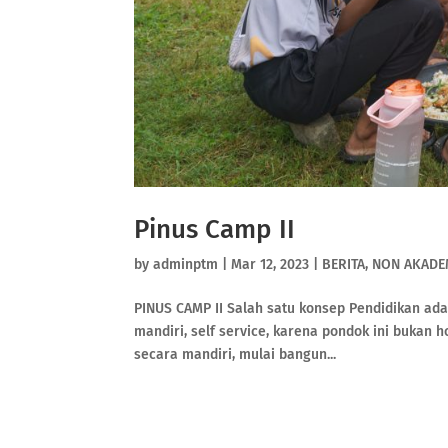
Pinus Camp II
by
adminptm
|
Mar 12, 2023
|
BERITA
,
NON AKADE
PINUS CAMP II Salah satu konsep Pendidikan ada
mandiri, self service, karena pondok ini bukan 
secara mandiri, mulai bangun...