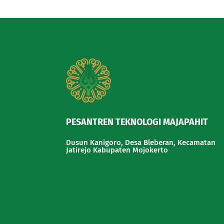
PESANTREN TEKNOLOGI MAJAPAHIT
Dusun Kanigoro, Desa Bleberan, Kecamatan
Jatirejo Kabupaten Mojokerto