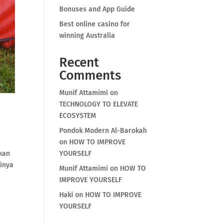
Bonuses and App Guide
Best online casino for
winning Australia
Recent
Comments
Munif Attamimi
on
TECHNOLOGY TO ELEVATE
ECOSYSTEM
Pondok Modern Al-Barokah
on
HOW TO IMPROVE
YOURSELF
akan
rinya
Munif Attamimi
on
HOW TO
IMPROVE YOURSELF
Haki
on
HOW TO IMPROVE
YOURSELF