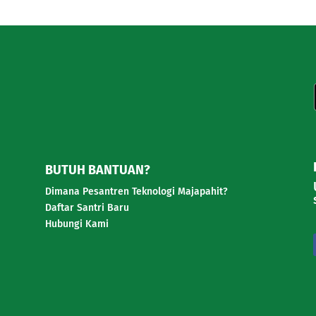
BUTUH BANTUAN?
Dimana Pesantren Teknologi Majapahit?
Daftar Santri Baru
Hubungi Kami