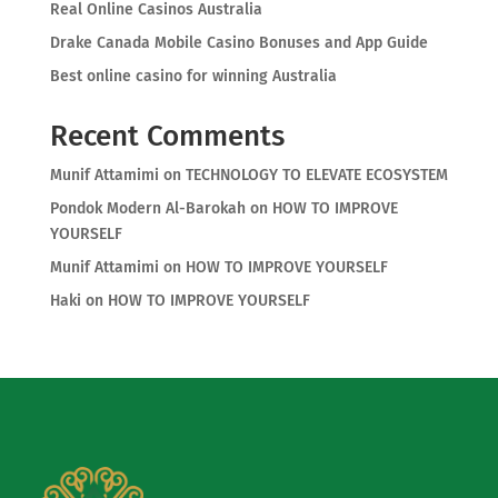
Real Online Casinos Australia
Drake Canada Mobile Casino Bonuses and App Guide
Best online casino for winning Australia
Recent Comments
Munif Attamimi
on
TECHNOLOGY TO ELEVATE ECOSYSTEM
Pondok Modern Al-Barokah
on
HOW TO IMPROVE
YOURSELF
Munif Attamimi
on
HOW TO IMPROVE YOURSELF
Haki
on
HOW TO IMPROVE YOURSELF