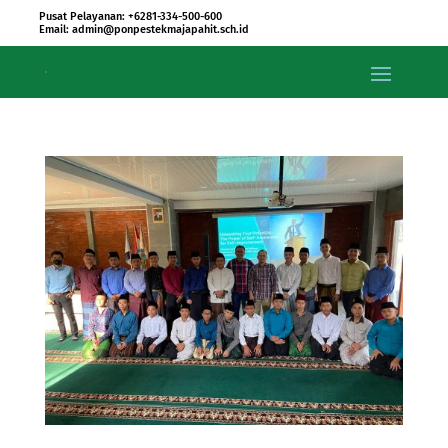
Pusat Pelayanan: +6281-334-500-600
Email: admin@ponpestekmajapahit.sch.id