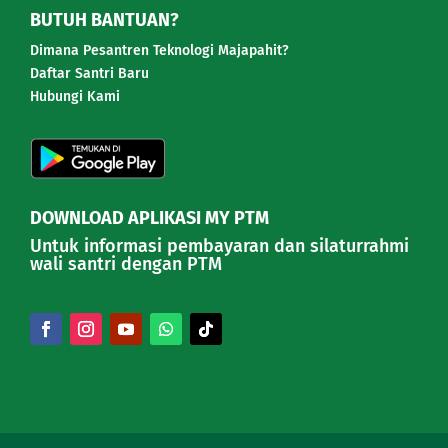
BUTUH BANTUAN?
Dimana Pesantren Teknologi Majapahit?
Daftar Santri Baru
Hubungi Kami
DOWNLOAD APLIKASI MY PTM
Untuk informasi pembayaran dan silaturrahmi
wali santri dengan PTM