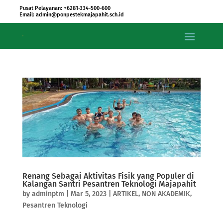
Pusat Pelayanan: +6281-334-500-600
Email: admin@ponpestekmajapahit.sch.id
Renang Sebagai Aktivitas Fisik yang Populer di
Kalangan Santri Pesantren Teknologi Majapahit
by
adminptm
|
Mar 5, 2023
|
ARTIKEL
,
NON AKADEMIK
,
Pesantren Teknologi