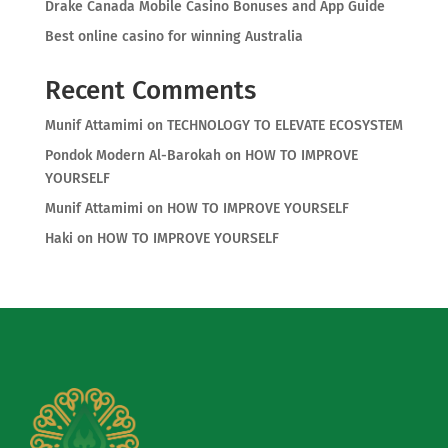
Drake Canada Mobile Casino Bonuses and App Guide
Best online casino for winning Australia
Recent Comments
Munif Attamimi
on
TECHNOLOGY TO ELEVATE ECOSYSTEM
Pondok Modern Al-Barokah
on
HOW TO IMPROVE
YOURSELF
Munif Attamimi
on
HOW TO IMPROVE YOURSELF
Haki
on
HOW TO IMPROVE YOURSELF