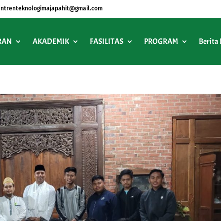
santrenteknologimajapahit@gmail.com
RAN
AKADEMIK
FASILITAS
PROGRAM
Berita