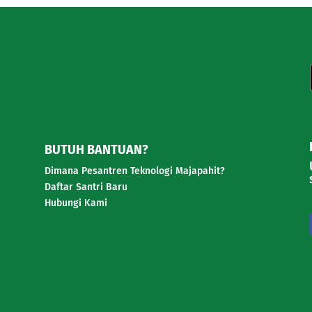
BUTUH BANTUAN?
Dimana Pesantren Teknologi Majapahit?
Daftar Santri Baru
Hubungi Kami