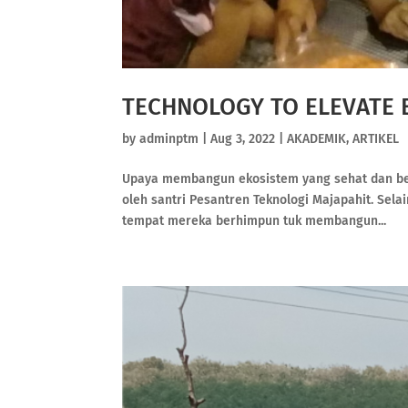
TECHNOLOGY TO ELEVATE
by
adminptm
|
Aug 3, 2022
|
AKADEMIK
,
ARTIKEL
Upaya membangun ekosistem yang sehat dan ber
oleh santri Pesantren Teknologi Majapahit. Sel
tempat mereka berhimpun tuk membangun...