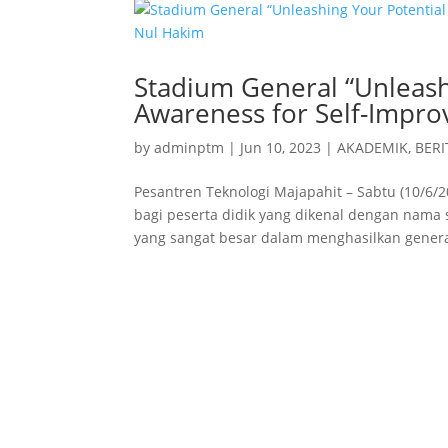
Stadium General “Unleashi
Awareness for Self-Impr
by
adminptm
|
Jun 10, 2023
|
AKADEMIK
,
BERI
Pesantren Teknologi Majapahit – Sabtu (10/6
bagi peserta didik yang dikenal dengan nama
yang sangat besar dalam menghasilkan generas