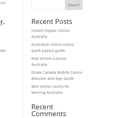
Search
Recent Posts
f-
Instant Payout Casino
Australia
Australian online casino
kter
quick payout guide
Real Online Casinos
Australia
Drake Canada Mobile Casino
Bonuses and App Guide
Best online casino for
winning Australia
Recent
Comments