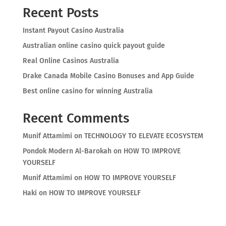
Recent Posts
Instant Payout Casino Australia
Australian online casino quick payout guide
Real Online Casinos Australia
Drake Canada Mobile Casino Bonuses and App Guide
Best online casino for winning Australia
Recent Comments
Munif Attamimi
on
TECHNOLOGY TO ELEVATE ECOSYSTEM
Pondok Modern Al-Barokah
on
HOW TO IMPROVE
YOURSELF
Munif Attamimi
on
HOW TO IMPROVE YOURSELF
Haki
on
HOW TO IMPROVE YOURSELF