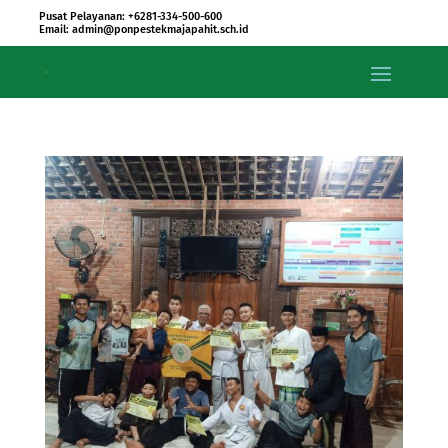
Pusat Pelayanan: +6281-334-500-600
Email: admin@ponpestekmajapahit.sch.id