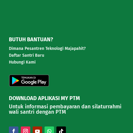
BUTUH BANTUAN?
Dimana Pesantren Teknologi Majapahit?
Daftar Santri Baru
Hubungi Kami
DOWNLOAD APLIKASI MY PTM
Untuk informasi pembayaran dan silaturrahmi
wali santri dengan PTM