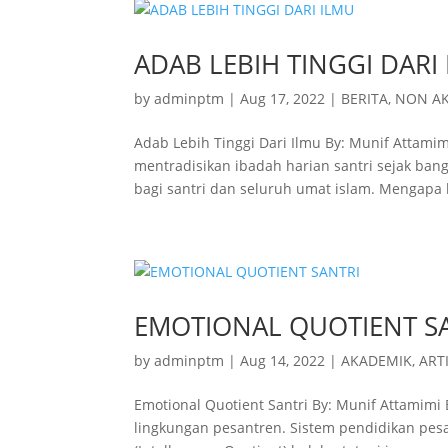
ADAB LEBIH TINGGI DARI
by
adminptm
|
Aug 17, 2022
|
BERITA
,
NON A
Adab Lebih Tinggi Dari Ilmu By: Munif Attam
mentradisikan ibadah harian santri sejak ban
bagi santri dan seluruh umat islam. Mengapa 
EMOTIONAL QUOTIENT S
by
adminptm
|
Aug 14, 2022
|
AKADEMIK
,
ART
Emotional Quotient Santri By: Munif Attamimi 
lingkungan pesantren. Sistem pendidikan pesa