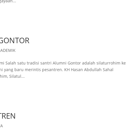
gayaan...
 GONTOR
KADEMIK
i Salah satu tradisi santri Alumni Gontor adalah silaturrohim ke
ni yang baru merintis pesantren. KH Hasan Abdullah Sahal
m, Silatul...
TREN
TA