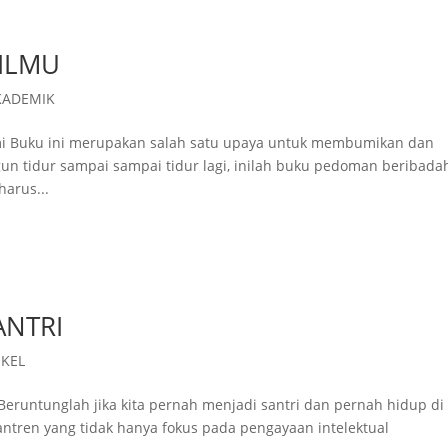
 ILMU
KADEMIK
imi Buku ini merupakan salah satu upaya untuk membumikan dan
gun tidur sampai sampai tidur lagi, inilah buku pedoman beribada
harus...
ANTRI
IKEL
Beruntunglah jika kita pernah menjadi santri dan pernah hidup di
ntren yang tidak hanya fokus pada pengayaan intelektual