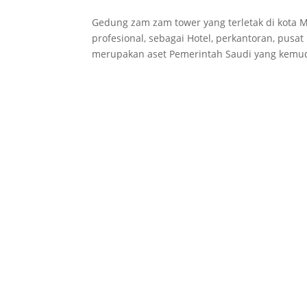
Gedung zam zam tower yang terletak di kota Me
profesional, sebagai Hotel, perkantoran, pusat
merupakan aset Pemerintah Saudi yang kemud
PESANTREN TEKNOLOGI
MAJAPAHIT
Dusun Kanigoro, Desa Bleberan, Kecamatan
Jatirejo Kabupaten Mojokerto