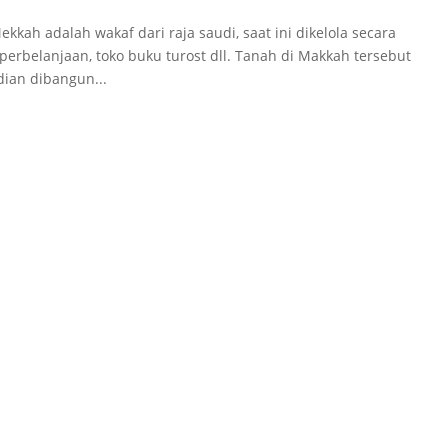
kkah adalah wakaf dari raja saudi, saat ini dikelola secara
 perbelanjaan, toko buku turost dll. Tanah di Makkah tersebut
ian dibangun...
BUTUH BANTUAN?
Dimana Pesantren Teknologi Majapahit?
Daftar Santri Baru
Hubungi Kami