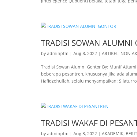
(Intellegence Quotient) belaka, tetapi juga pen
TRADISI SOWAN ALUMNI
by
adminptm
|
Aug 8, 2022
|
ARTIKEL
,
NON A
Tradisi Sowan Alumni Gontor By: Munif Attamim
beberapa pesantren, khususnya jika ada alum
Hafidzohullah, selalu menyampaikan: Silaturrohi
TRADISI WAKAF DI PESAN
by
adminptm
|
Aug 3, 2022
|
AKADEMIK
,
BERI