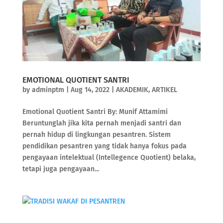
EMOTIONAL QUOTIENT SANTRI
by
adminptm
|
Aug 14, 2022
|
AKADEMIK
,
ARTIKEL
Emotional Quotient Santri By: Munif Attamimi
Beruntunglah jika kita pernah menjadi santri dan
pernah hidup di lingkungan pesantren. Sistem
pendidikan pesantren yang tidak hanya fokus pada
pengayaan intelektual (Intellegence Quotient) belaka,
tetapi juga pengayaan...