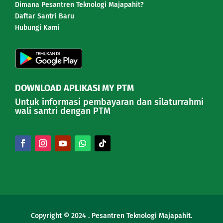
Dimana Pesantren Teknologi Majapahit?
Daftar Santri Baru
Hubungi Kami
DOWNLOAD APLIKASI MY PTM
Untuk informasi pembayaran dan silaturrahmi
wali santri dengan PTM
Copyright © 2024 . Pesantren Teknologi Majapahit.