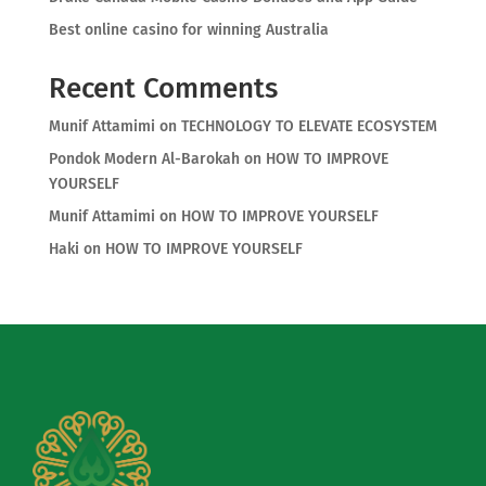
Best online casino for winning Australia
Recent Comments
Munif Attamimi
on
TECHNOLOGY TO ELEVATE ECOSYSTEM
Pondok Modern Al-Barokah
on
HOW TO IMPROVE
YOURSELF
Munif Attamimi
on
HOW TO IMPROVE YOURSELF
Haki
on
HOW TO IMPROVE YOURSELF