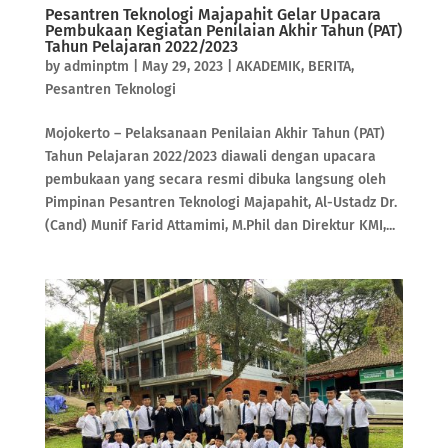
Pesantren Teknologi Majapahit Gelar Upacara
Pembukaan Kegiatan Penilaian Akhir Tahun (PAT)
Tahun Pelajaran 2022/2023
by
adminptm
|
May 29, 2023
|
AKADEMIK
,
BERITA
,
Pesantren Teknologi
Mojokerto – Pelaksanaan Penilaian Akhir Tahun (PAT)
Tahun Pelajaran 2022/2023 diawali dengan upacara
pembukaan yang secara resmi dibuka langsung oleh
Pimpinan Pesantren Teknologi Majapahit, Al-Ustadz Dr.
(Cand) Munif Farid Attamimi, M.Phil dan Direktur KMI,...