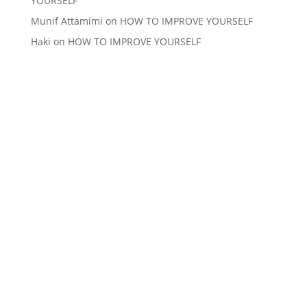
YOURSELF
Munif Attamimi
on
HOW TO IMPROVE YOURSELF
Haki
on
HOW TO IMPROVE YOURSELF
PESANTREN TEKNOLOGI MAJAPAHIT
Dusun Kanigoro, Desa Bleberan, Kecamatan Jatirejo
Kabupaten Mojokerto