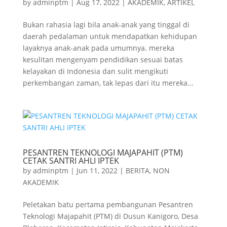
by
adminptm
|
Aug 17, 2022
|
AKADEMIK
,
ARTIKEL
Bukan rahasia lagi bila anak-anak yang tinggal di
daerah pedalaman untuk mendapatkan kehidupan
layaknya anak-anak pada umumnya. mereka
kesulitan mengenyam pendidikan sesuai batas
kelayakan di Indonesia dan sulit mengikuti
perkembangan zaman, tak lepas dari itu mereka...
PESANTREN TEKNOLOGI MAJAPAHIT (PTM)
CETAK SANTRI AHLI IPTEK
by
adminptm
|
Jun 11, 2022
|
BERITA
,
NON
AKADEMIK
Peletakan batu pertama pembangunan Pesantren
Teknologi Majapahit (PTM) di Dusun Kanigoro, Desa