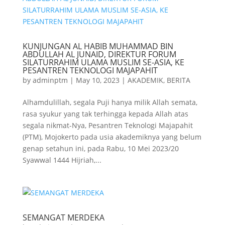
KUNJUNGAN AL HABIB MUHAMMAD BIN
ABDULLAH AL JUNAID, DIREKTUR FORUM
SILATURRAHIM ULAMA MUSLIM SE-ASIA, KE
PESANTREN TEKNOLOGI MAJAPAHIT
by
adminptm
|
May 10, 2023
|
AKADEMIK
,
BERITA
Alhamdulillah, segala Puji hanya milik Allah semata,
rasa syukur yang tak terhingga kepada Allah atas
segala nikmat-Nya, Pesantren Teknologi Majapahit
(PTM), Mojokerto pada usia akademiknya yang belum
genap setahun ini, pada Rabu, 10 Mei 2023/20
Syawwal 1444 Hijriah,...
SEMANGAT MERDEKA